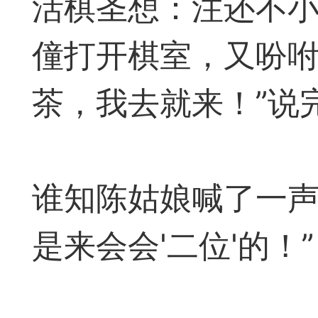
活棋圣想：注还不
易道APP的基本用法视
僮打开棋室，又吩咐
怎么在天天象棋下棋时使
茶，我去就来！”说
）
链接
象棋弈易道用法视频讲解
谁知陈姑娘喊了一声
象棋弈易道用法视频讲解
入官方象棋微信群的方
是来会会'二位'的！”
文
04087（备注象棋），