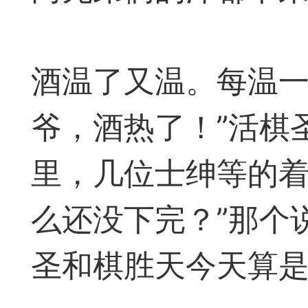
境界
酒温了又温。每温一
2
爷，酒热了！”活棋
里，几位士绅等的着
弈易道网站及AP
么还没下完？”那个
合：1、想在手机上有超高水
圣和棋胜天今天算是遇
置很老或很普通但想有超高