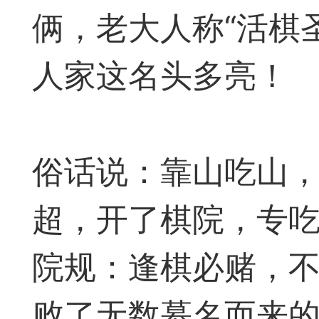
神
棋圣教练
魔
俩，老大人称“活棋
人家这名头多亮！
俗话说：靠山吃山
败
残局比拼
每
超，开了棋院，专吃
院规：逢棋必赌，
败了无数慕名而来