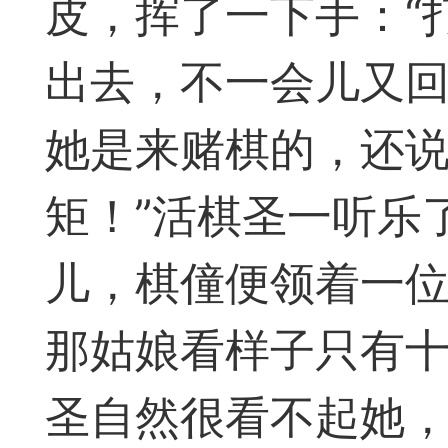
皮，挥了一下手：“
签是象棋典籍宝库，是
出去，不一会儿又回
战的在线棋谱，将学习
她是来赌棋的，还
一体。读者再也不是收
矩！”活棋圣一听乐
！
签包含非常丰富的内容
儿，棋僮便领着一
别适合学习。开局，中
那姑娘看样子只有
中，大家不要错过。一
圣自然很看不起她，