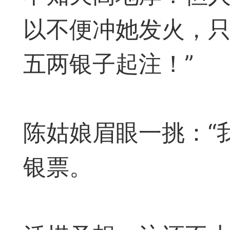
遁玉境界
Lv11
VIP11
以不便冲她发火，只
19-05-09 18:39
电脑端
公
五两银子起注！”
弈易道APP下载
陈姑娘眉眼一挑：“
事项
银票。
易道app下载可点击