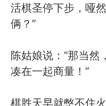
和打谱平台的问题，也
活棋圣停下步，哑然
及时回复。2，强烈提
俩？”
谱学习功能，必须在登
记切记！3，扫二维码
陈姑娘说：“那当然
55509（泓弈象棋）4
凑在一起商量！”
PP。5，弈易道苹果IO
览器中(切记）点击链
·广州市
棋胜天早就憋不住