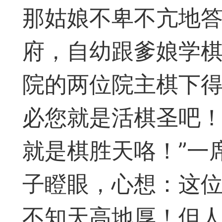
收藏夹中（或叫书签）
那姑娘不卑不亢地答
达专题书签：
府，自幼跟爹娘学
文
院的两位院主棋下
广州
必您就是活棋圣吧！
就是棋胜天咯！”一
65
23
子瞪眼，心想：这
不知天高地厚！但