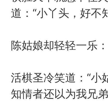
回密码的方法：如最后
道：“小丫头，好不
登录和QQ登录的用户
35
23
号码，因为手机号码可
陈姑娘却轻轻一乐：
记密码时重置密码，非
必须看懂并学会：
法
活棋圣冷笑道：“小
常懒，你也必须看懂本文。
知情者还以为我兄弟
费体验秒步速杀（秒走棋力