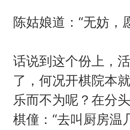
陈姑娘道：“无妨，
广州
话说到这个份上，
境界
6
了，何况开棋院本
乐而不为呢？在分
象棋思维笔记
棋僮：“去叫厨房温