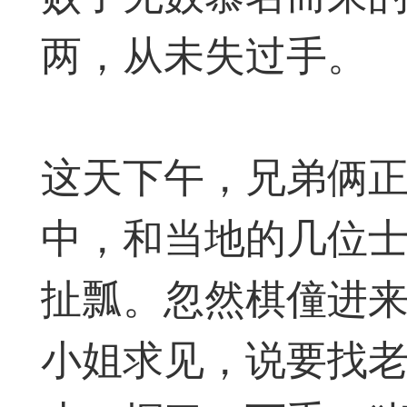
两，从未失过手。
典
飞刀陷阱
阶
这天下午，兄弟俩
遁玉境界
Lv11
VIP11
中，和当地的几位
19-11-05 07:41
电脑端
公
扯瓢。忽然棋僮进来
随身带的象棋藏经
小姐求见，说要找老