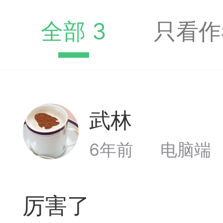
全部 3
只看作
典
飞刀陷阱
阶
武林
遁玉境界
Lv1
Lv11
VIP11
6年前
电脑端
19-11-05 07:41
电脑端
公
随身带的象棋藏经
厉害了