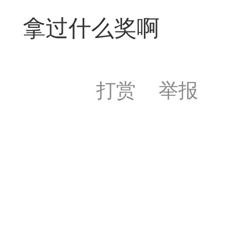
遁玉境界
Lv11
VIP11
拿过什么奖啊
19-05-09 18:39
电脑端
公
打赏
举报
弈易道APP下载
事项
易道app下载可点击