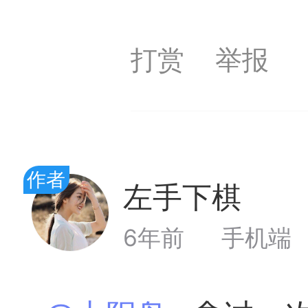
签是象棋典籍宝库，是
打赏
举报
战的在线棋谱，将学习
一体。读者再也不是收
！
作者
签包含非常丰富的内容
左手下棋
Lv
别适合学习。开局，中
6年前
手机端
中，大家不要错过。一