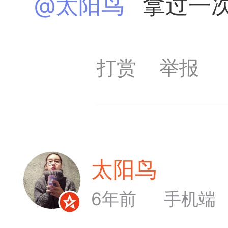
@太阳鸟
拿过一次
收藏夹中（或叫书签）
达专题书签：
文
打赏
举报
广州
65
23
太阳鸟
Lv6
6年前
手机端