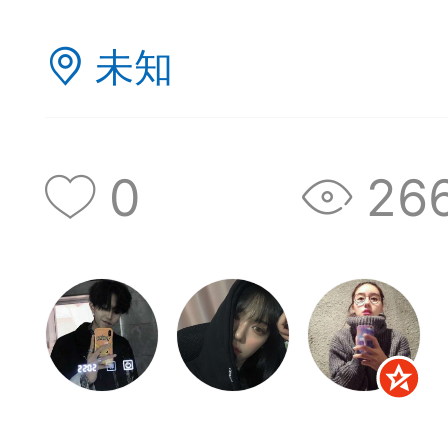
神
棋圣教练
魔
未知
0
26
败
残局比拼
每