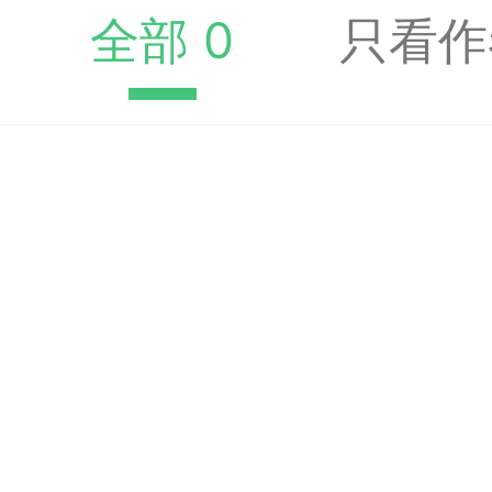
全部 0
只看作
典
飞刀陷阱
阶
遁玉境界
Lv11
VIP11
19-11-05 07:41
电脑端
公
随身带的象棋藏经