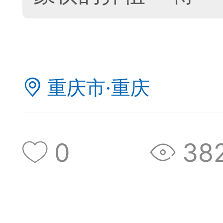
神
棋圣教练
魔
重庆市·重庆
败
残局比拼
每
0
38