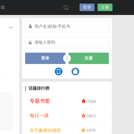
商城
登录
注册
?
登录
注册
话题排行榜
专题书签
22064
每日一课
18655
关于象棋的领悟
14570