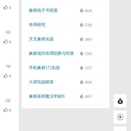
0
象棋电子书资源
6634
布局研究
5768
8楼
天天象棋实战
5693
0
象棋现代布局陷阱与对策
5583
7楼
手机象棋171实战
5257
0
大师实战棋谱
4956
象棋巫师魔法学校II
4937
6楼
0