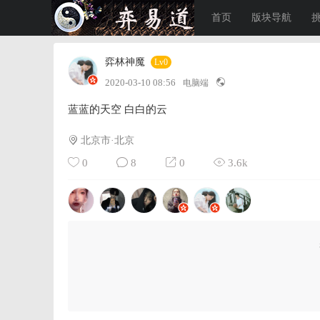
首页
版块导航
弈林神魔
Lv0
2020-03-10 08:56
电脑端
蓝蓝的天空 白白的云
北京市·北京
0
8
0
3.6k