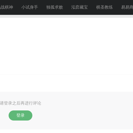
挑战棋神
小试身手
独孤求败
泓弈藏宝
棋圣教练
易易
请登录之后再进行评论
登录