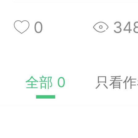
收藏夹中（或叫书签）
达专题书签：
0
34
文
广州
全部 0
只看作
65
23