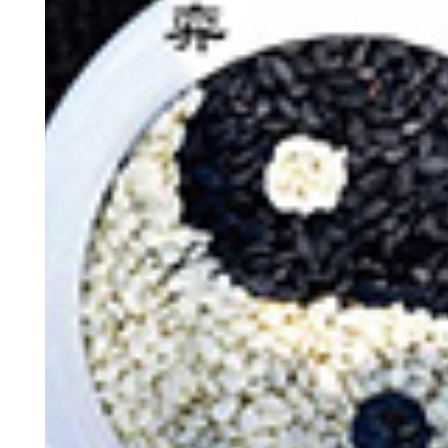
神
棋圣教练
魔
败
残局比拼
每