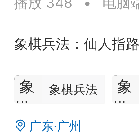
播放 348
•
电脑
签是象棋典籍宝库，是
战的在线棋谱，将学习
象棋兵法：仙人指路
一体。读者再也不是收
！
签包含非常丰富的内容
象棋兵法
别适合学习。开局，中
中，大家不要错过。一
广东·广州