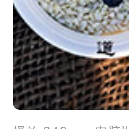
典
飞刀陷阱
阶
遁玉境界
Lv11
VIP11
19-11-05 07:41
电脑端
公
随身带的象棋藏经