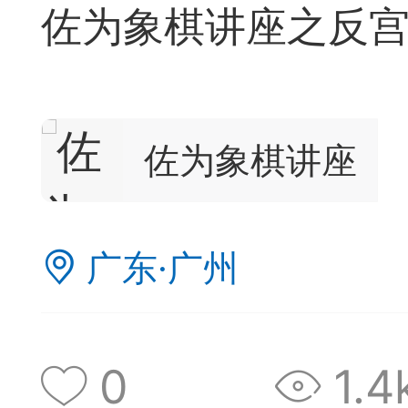
佐为象棋讲座之反
典
飞刀陷阱
阶
佐为象棋讲座
遁玉境界
Lv11
VIP11
广东·广州
19-11-05 07:41
电脑端
公
随身带的象棋藏经
0
1.4