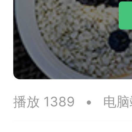
神
棋圣教练
魔
败
残局比拼
每
播放 1389
•
电脑