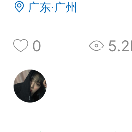
收藏夹中（或叫书签）
广东·广州
达专题书签：
文
0
5.2
广州
65
23