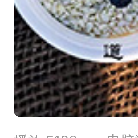
典
飞刀陷阱
阶
遁玉境界
Lv11
VIP11
19-11-05 07:41
电脑端
公
随身带的象棋藏经