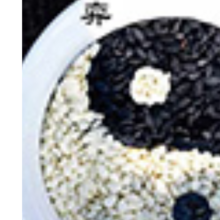
神
棋圣教练
魔
败
残局比拼
每