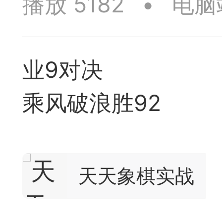
播放 5182
•
电脑
签是象棋典籍宝库，是
战的在线棋谱，将学习
业9对决
一体。读者再也不是收
乘风破浪胜92
！
签包含非常丰富的内容
别适合学习。开局，中
天天象棋实战
中，大家不要错过。一