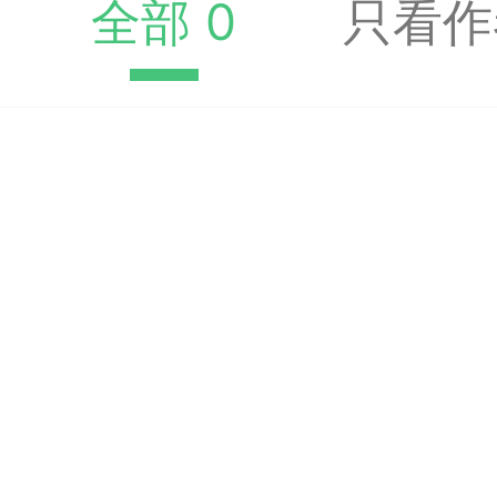
全部 0
只看作
遁玉境界
Lv11
VIP11
19-05-09 18:39
电脑端
公
弈易道APP下载
事项
易道app下载可点击