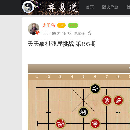
首页
版块导航
太阳鸟
Lv6
VIP6
2020-09-21 16:28
电脑端
天天象棋残局挑战 第195期
１
２
３
４
５
６
７
８