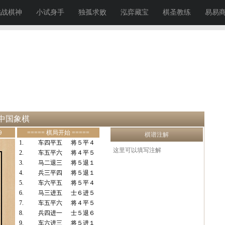
挑战棋神
小试身手
独孤求败
泓弈藏宝
棋圣教练
易易
中国象棋
９
===== 棋局开始 =====
棋谱注解
1.
车四平五
将５平４
2.
车五平六
将４平５
3.
马二退三
将５退１
4.
兵三平四
将５退１
5.
车六平五
将５平４
6.
马三进五
士６进５
7.
车五平六
将４平５
8.
兵四进一
士５退６
9.
车六进三
将５进１