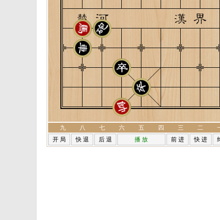
九
八
七
六
五
四
三
二
开 局
快 退
后 退
播 放
前 进
快 进