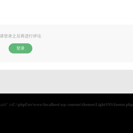
请登录之后再进行评论
登录
add" in
C:\phpEnv\www\localhost\wp-content\themes\LightSNS\footer.php