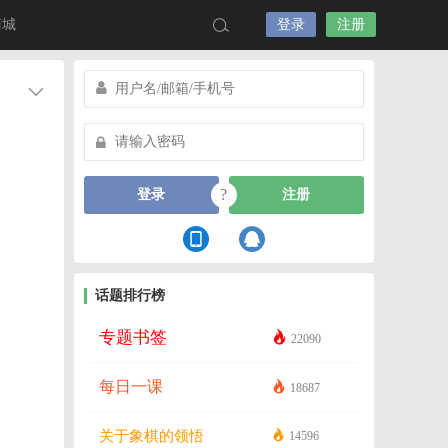
商城
登录
注册
?
登录
注册
话题排行榜
专题书签
22090
每日一课
18687
关于象棋的领悟
14596