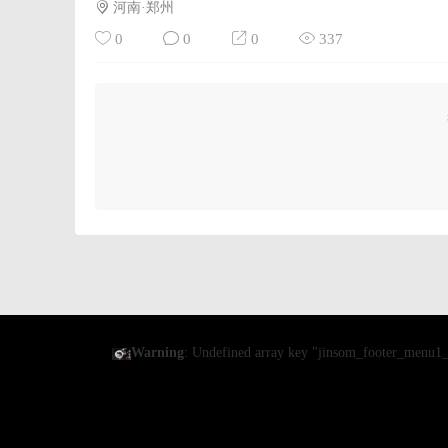
河南·郑州
0
0
0
337
Warning
: Undefined array key "jinsom_footer_menu1_