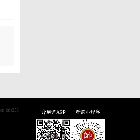
on line
256
弈易道APP
看谱小程序