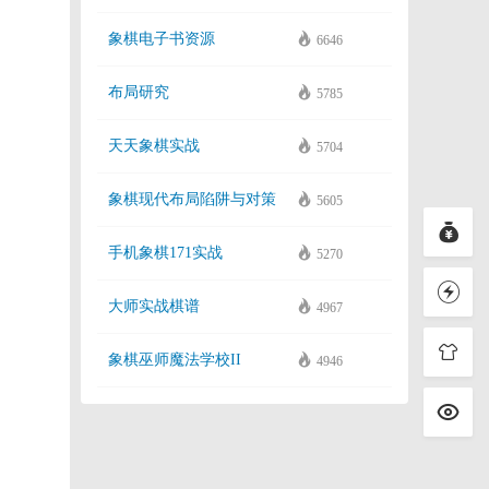
象棋电子书资源
6646
布局研究
5785
天天象棋实战
5704
象棋现代布局陷阱与对策
5605
手机象棋171实战
5270
大师实战棋谱
4967
象棋巫师魔法学校II
4946