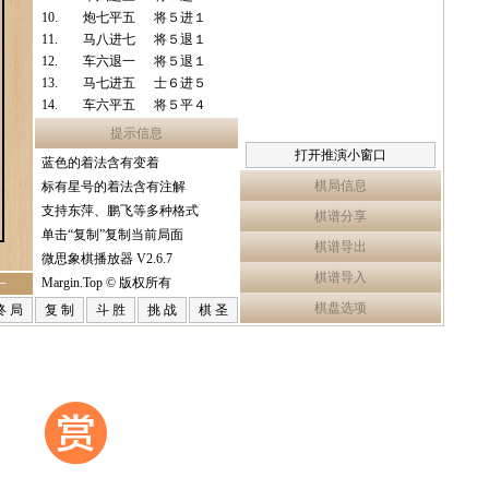
10.
炮七平五
将５进１
11.
马八进七
将５退１
12.
车六退一
将５退１
13.
马七进五
士６进５
14.
车六平五
将５平４
15.
车五平九
提示信息
打开推演小窗口
蓝色的着法含有变着
棋局信息
标有星号的着法含有注解
支持东萍、鹏飞等多种格式
棋谱分享
单击“复制”复制当前局面
棋谱导出
微思象棋播放器 V2.6.7
棋谱导入
Margin.Top © 版权所有
一
棋盘选项
终 局
复 制