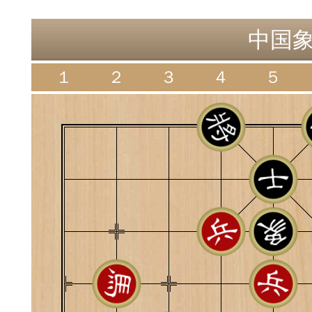
神
棋圣教练
魔
中国
１
２
３
４
５
败
残局比拼
每