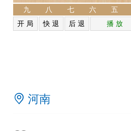
签是象棋典籍宝库，是
九
八
七
六
五
开 局
快 退
后 退
播 放
战的在线棋谱，将学习
一体。读者再也不是收
！
签包含非常丰富的内容
河南
别适合学习。开局，中
中，大家不要错过。一