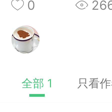
0
26
收藏夹中（或叫书签）
达专题书签：
文
广州
65
23
全部 1
只看作