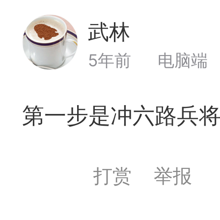
遁玉境界
Lv11
VIP11
武林
Lv1
19-05-09 18:39
电脑端
公
5年前
电脑端
弈易道APP下载
第一步是冲六路兵
事项
易道app下载可点击
打赏
举报