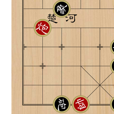
典
飞刀陷阱
阶
遁玉境界
Lv11
VIP11
19-11-05 07:41
电脑端
公
随身带的象棋藏经