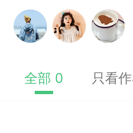
收藏夹中（或叫书签）
达专题书签：
文
广州
全部 0
只看作
65
23