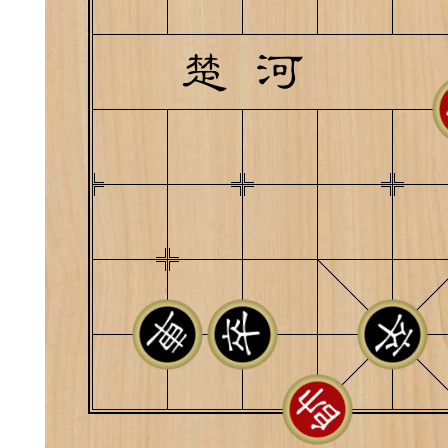
典
飞刀陷阱
阶
遁玉境界
Lv11
VIP11
19-11-05 07:41
电脑端
公
随身带的象棋藏经