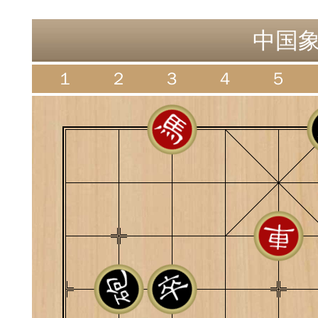
神
棋圣教练
魔
中国
１
２
３
４
５
败
残局比拼
每