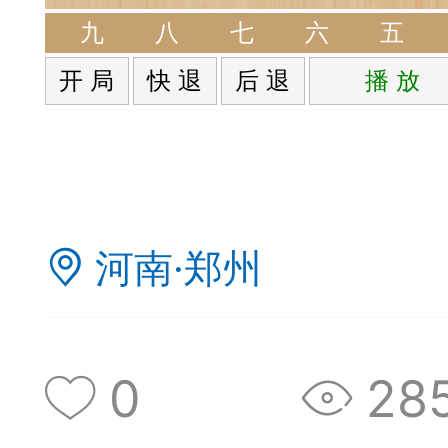
签是象棋典籍宝库，是
九
八
七
六
五
开 局
快 退
后 退
播 放
战的在线棋谱，将学习
一体。读者再也不是收
！
河南·郑州
签包含非常丰富的内容
别适合学习。开局，中
0
28
中，大家不要错过。一