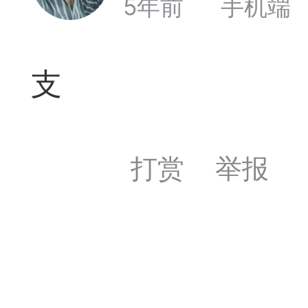
5年前
手机端
遁玉境界
Lv11
VIP11
19-05-09 18:39
电脑端
公
支
弈易道APP下载
打赏
举报
事项
易道app下载可点击