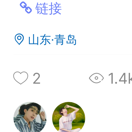
神
棋圣教练
魔
链接
山东·青岛
2
1.4
败
残局比拼
每