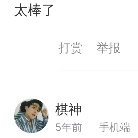
太棒了
签是象棋典籍宝库，是
战的在线棋谱，将学习
打赏
举报
一体。读者再也不是收
！
签包含非常丰富的内容
别适合学习。开局，中
棋神
Lv11
中，大家不要错过。一
5年前
手机端