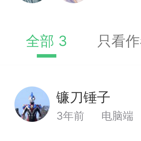
典
飞刀陷阱
阶
全部 3
只看作
遁玉境界
Lv11
VIP11
镰刀锤子
19-11-05 07:41
电脑端
公
Lv
3年前
电脑端
随身带的象棋藏经