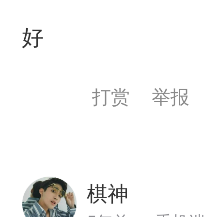
收藏夹中（或叫书签）
好
达专题书签：
文
打赏
举报
广州
65
23
棋神
Lv11