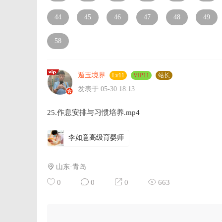
44
45
46
47
48
49
58
遁玉境界
Lv11
VIP11
站长
发表于 05-30 18:13
25.作息安排与习惯培养.mp4
李如意高级育婴师
山东·青岛
0
0
0
663