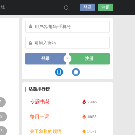
商城
登录
注册
?
登录
注册
话题排行榜
专题书签
5
22065
每日一课
29
18655
43
关于象棋的领悟
14571