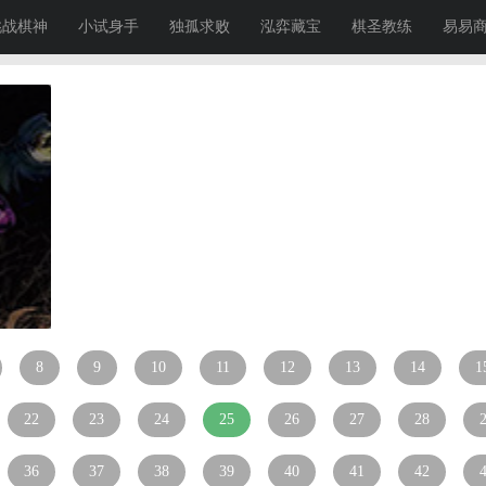
挑战棋神
小试身手
独孤求败
泓弈藏宝
棋圣教练
易易
8
9
10
11
12
13
14
1
22
23
24
25
26
27
28
36
37
38
39
40
41
42