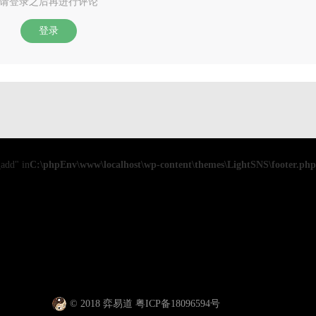
请登录之后再进行评论
登录
add" in
C:\phpEnv\www\localhost\wp-content\themes\LightSNS\footer.php
© 2018 弈易道 粤ICP备18096594号