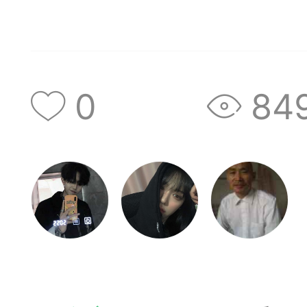
神
棋圣教练
魔
0
84
败
残局比拼
每