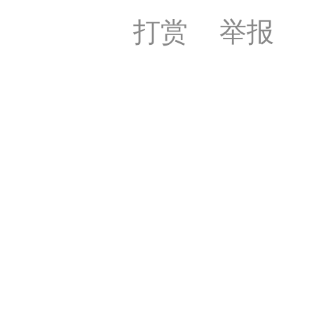
签是象棋典籍宝库，是
打赏
举报
战的在线棋谱，将学习
一体。读者再也不是收
！
签包含非常丰富的内容
别适合学习。开局，中
中，大家不要错过。一