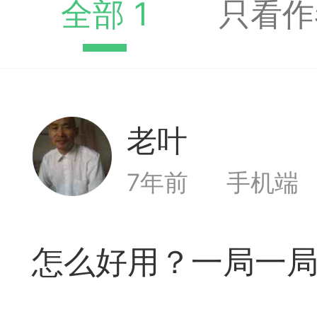
全部 1
只看作
典
飞刀陷阱
阶
老叶
Lv0
遁玉境界
Lv11
VIP11
7年前
手机端
19-11-05 07:41
电脑端
公
怎么好用？一局一
随身带的象棋藏经