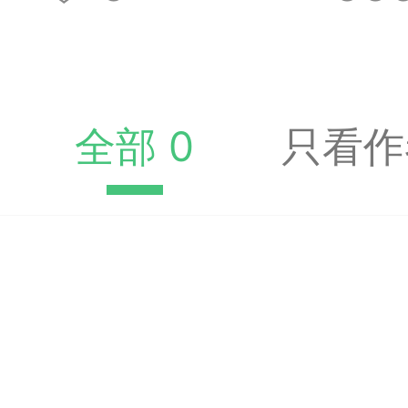
收藏夹中（或叫书签）
达专题书签：
文
全部 0
只看作
广州
65
23