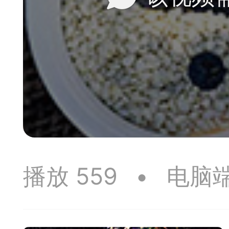
神
棋圣教练
魔
败
残局比拼
每
播放 559
•
电脑