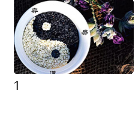
典
飞刀陷阱
阶
遁玉境界
Lv11
VIP11
1
19-11-05 07:41
电脑端
公
随身带的象棋藏经