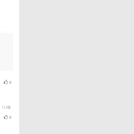
0
111楼
0