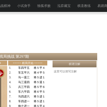
挑战棋神
小试身手
独孤求败
泓弈藏宝
棋圣教练
易易
局挑战 第297期
９
===== 棋局开始 =====
棋谱注解
1.
车四平五
将５平４
2.
车五平六
将４平５
3.
马一退三
将５进１
4.
马三退四
将５退１
5.
兵三平四
将５平６
6.
车六平四
将６平５
7.
马四进六
将５进１
8.
车四进一
将５进１
9.
炮七进一
将５平４