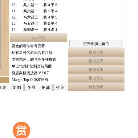
10.
兵六进一
将４平５
11.
兵六进一
将５平４
12.
马六进五
将４平５
13.
马五进七
将５平４
14.
车四退一
将４退１
15.
炮七进一
将４平５
提示信息
16.
车四平五
将５平６
打开推演小窗口
蓝色的着法含有变着
17.
马七进六
棋局信息
标有星号的着法含有注解
支持东萍、鹏飞等多种格式
棋谱分享
单击“复制”复制当前局面
棋谱导出
微思象棋播放器 V2.6.7
棋谱导入
Margin.Top © 版权所有
一
棋盘选项
终 局
复 制