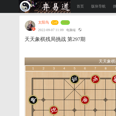
首页
版块导航
太阳鸟
Lv6
VIP6
2022-09-07 11:09
电脑端
天天象棋残局挑战 第297期
天天象棋残
１
２
３
４
５
６
７
８