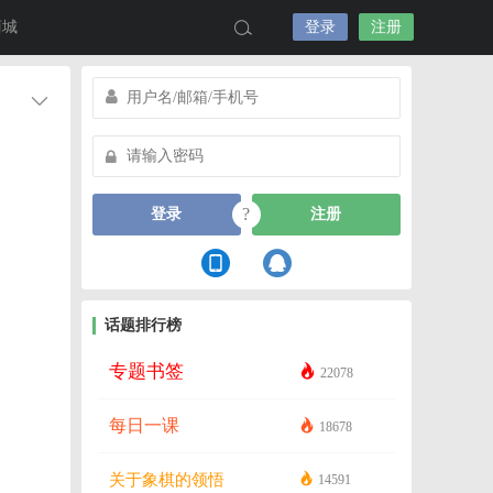
商城
登录
注册
?
登录
注册
话题排行榜
专题书签
22078
每日一课
18678
关于象棋的领悟
14591