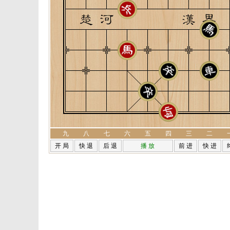
九
八
七
六
五
四
三
二
开 局
快 退
后 退
播 放
前 进
快 进