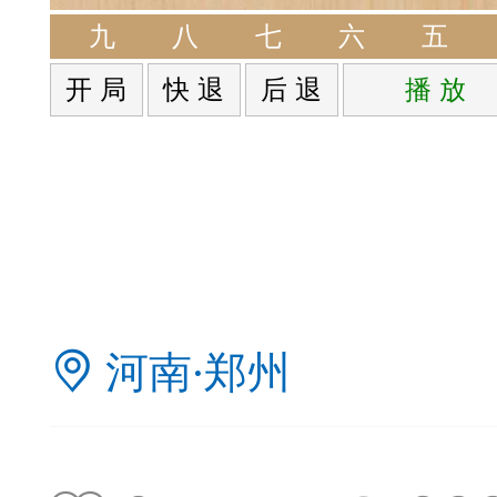
签是象棋典籍宝库，是
九
八
七
六
五
开 局
快 退
后 退
播 放
战的在线棋谱，将学习
一体。读者再也不是收
！
签包含非常丰富的内容
河南·郑州
别适合学习。开局，中
中，大家不要错过。一