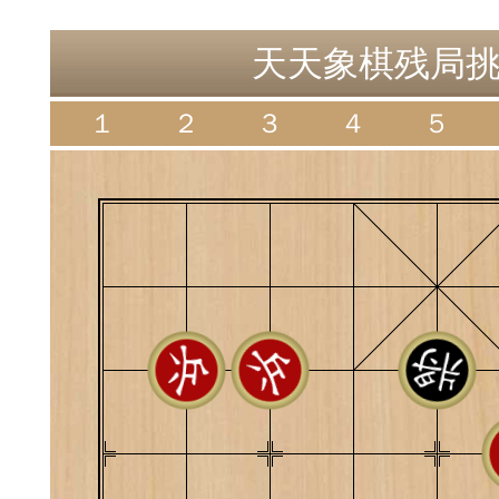
神
棋圣教练
魔
天天象棋残局挑战
１
２
３
４
５
败
残局比拼
每