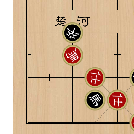
典
飞刀陷阱
阶
遁玉境界
Lv11
VIP11
19-11-05 07:41
电脑端
公
随身带的象棋藏经