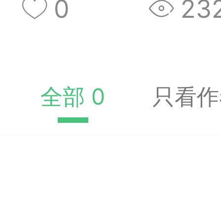
0
23
收藏夹中（或叫书签）
达专题书签：
文
全部 0
只看作
广州
65
23