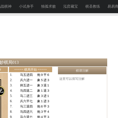
挑战棋神
小试身手
独孤求败
泓弈藏宝
棋圣教练
易易
妙棋局013
９
===== 棋局开始 =====
棋谱注解
1.
马五进四
炮９平６
2.
兵六进一
象５进３
3.
帅五进一
象３退１
4.
马四退二
象１退３
5.
马二进三
象３进１
6.
兵六平七
象１进３
7.
马三退四
炮６平３
8.
马四进六
炮３平４
9.
马六退七
炮４平３