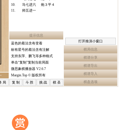
10.
马七进六
炮３平４
11.
帅五进一
提示信息
打开推演小窗口
蓝色的着法含有变着
棋局信息
标有星号的着法含有注解
支持东萍、鹏飞等多种格式
棋谱分享
单击“复制”复制当前局面
棋谱导出
微思象棋播放器 V2.6.7
棋谱导入
Margin.Top © 版权所有
一
棋盘选项
终 局
复 制