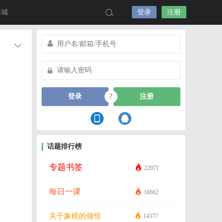
商城
登录
注册
?
登录
注册
话题排行榜
专题书签
22071
每日一课
18662
关于象棋的领悟
14577