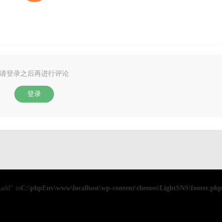
请登录之后再进行评论
登录
add" in
C:\phpEnv\www\localhost\wp-content\themes\LightSNS\footer.php