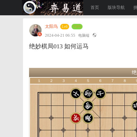
首页
版块导航
太阳鸟
Lv6
VIP6
2024-04-21 06:55
电脑端
绝妙棋局013 如何运马
绝
１
２
３
４
５
６
７
８