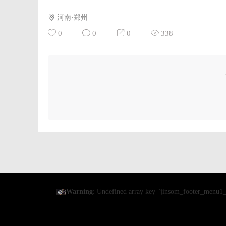
河南·郑州
0
0
0
338
Warning
: Undefined array key "jinsom_footer_menu1_