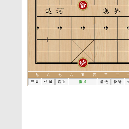
九
八
七
六
五
四
三
二
开 局
快 退
后 退
播 放
前 进
快 进