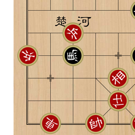
典
飞刀陷阱
阶
遁玉境界
Lv11
VIP11
19-11-05 07:41
电脑端
公
随身带的象棋藏经