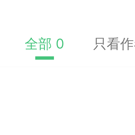
收藏夹中（或叫书签）
达专题书签：
文
全部 0
只看作
广州
65
23