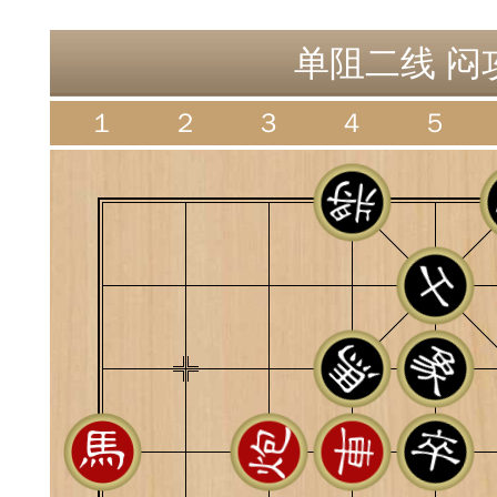
神
棋圣教练
魔
单阻二线 闷攻
１
２
３
４
５
败
残局比拼
每