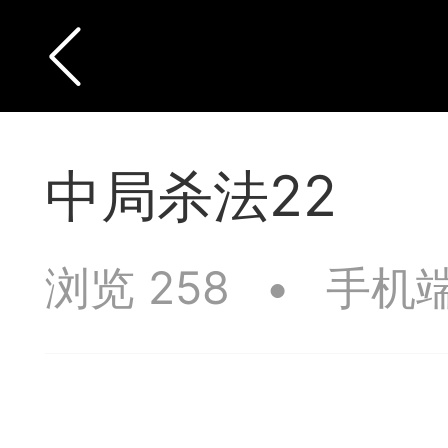
中局杀法22
浏览 258
•
手机