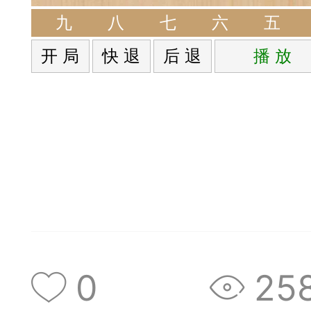
签是象棋典籍宝库，是
九
八
七
六
五
开 局
快 退
后 退
播 放
战的在线棋谱，将学习
一体。读者再也不是收
！
签包含非常丰富的内容
别适合学习。开局，中
中，大家不要错过。一
0
25