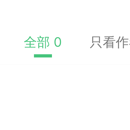
收藏夹中（或叫书签）
达专题书签：
文
全部 0
只看作
广州
65
23