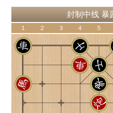
神
棋圣教练
魔
封制中线 暴露
１
２
３
４
５
败
残局比拼
每