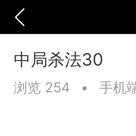
中局杀法30
浏览 254
•
手机