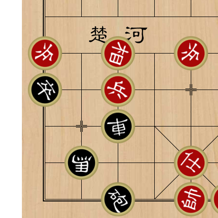
典
飞刀陷阱
阶
遁玉境界
Lv11
VIP11
19-11-05 07:41
电脑端
公
随身带的象棋藏经