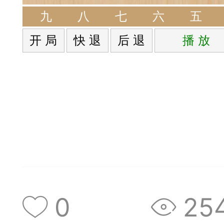
签是象棋典籍宝库，是
九
八
七
六
五
开 局
快 退
后 退
播 放
战的在线棋谱，将学习
一体。读者再也不是收
！
签包含非常丰富的内容
别适合学习。开局，中
中，大家不要错过。一
0
25