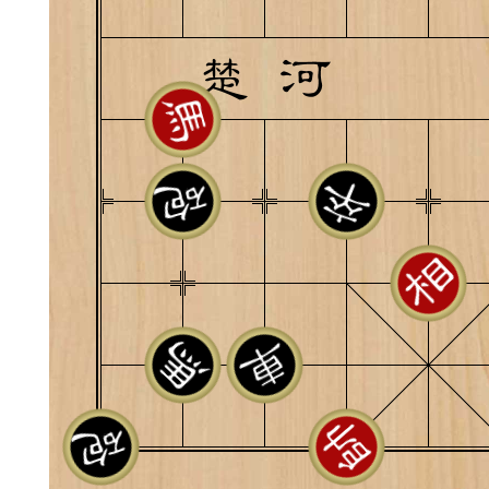
典
飞刀陷阱
阶
遁玉境界
Lv11
VIP11
19-11-05 07:41
电脑端
公
随身带的象棋藏经