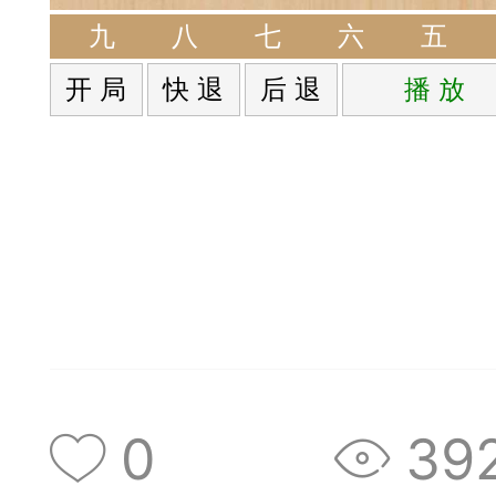
签是象棋典籍宝库，是
九
八
七
六
五
开 局
快 退
后 退
播 放
战的在线棋谱，将学习
一体。读者再也不是收
！
签包含非常丰富的内容
别适合学习。开局，中
中，大家不要错过。一
0
39