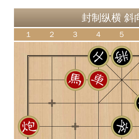
神
棋圣教练
魔
封制纵横 斜向
１
２
３
４
５
败
残局比拼
每