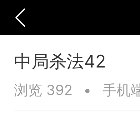
中局杀法42
浏览 392
•
手机