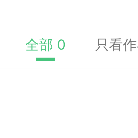
收藏夹中（或叫书签）
达专题书签：
文
全部 0
只看作
广州
65
23