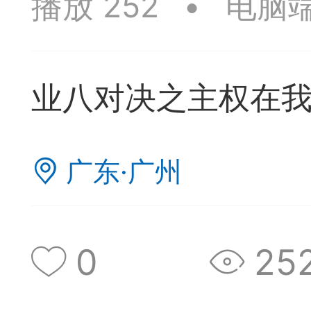
播放 252
•
电脑
签是象棋典籍宝库，是
战的在线棋谱，将学习
业八对决之主权在
一体。读者再也不是收
！
广东·广州
签包含非常丰富的内容
别适合学习。开局，中
0
25
中，大家不要错过。一