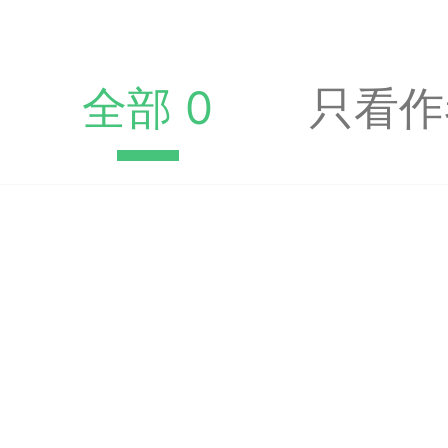
收藏夹中（或叫书签）
达专题书签：
全部 0
只看作
文
广州
65
23