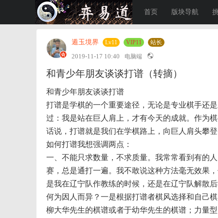
首页
版块导航
遁玉境界
Lv11
VIP11
站长
2019-11-17 10:40
电脑端
​和青少年朋友谈谈打谱（转摘）
和青少年朋友谈谈打谱
打谱是学棋的一个重要途径，无论是专业棋手还是
过：我是站在巨人肩上，才有今天的成就。作为棋
话说，打谱就是我们在学棋路上，向巨人肩头攀登
如何打谱我想强调两点：
一、不能只求数量，不求质量。我常常看到有的人
赛，总是通打一遍。我不敢说这种方法毫无效果，
是我在辽宁队作教练的时候，还是在辽宁队解散后
何为因人而异？一是根据打谱者棋风选择和自己棋
柳大华先生的棋谱或者于幼华先生的棋谱；力量型