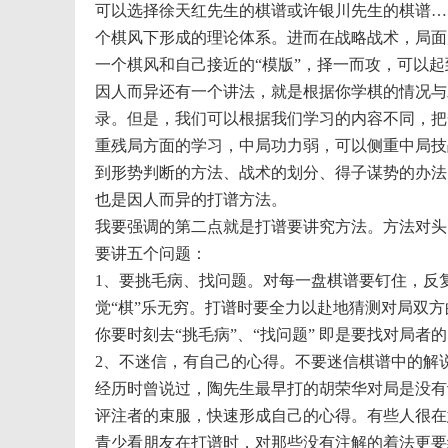
可以选择徐天红先生的棋谱或许银川先生的棋谱…
个棋风下形成的理论体系。进而在战略战术，局面
一个棋风和自己接近的“模版”，择一而攻，可以
因人而异还有一个讲法，就是根据你学棋的情况与
录。但是，我们可以根据我们学习的内容不同，把
重残局方面的学习，中局功力弱，可以侧重中局技
到形势判断的方法、战术的划分、得子谋势的办法
也是因人而异的打谱方法。
我要强调的第二点就是打谱要讲究方法。方法对头
要讲五个问题：
1、要挑毛病、找问题。对每一盘棋谱要钉住，反
觉“棋”乐无穷。打谱时要全力以赴地猜测对局双
你要时刻去“挑毛病”、“找问题” 即是要找对局
2、不迷信，有自己的心得。不要迷信棋谱中的解
经历时曾说过，陶先生最早打的胡荣华对局是没有
评注者的束服，快速形成自己的心得。有些人很在
青少看朋友在打谱时，对那些没有注解的着法更要