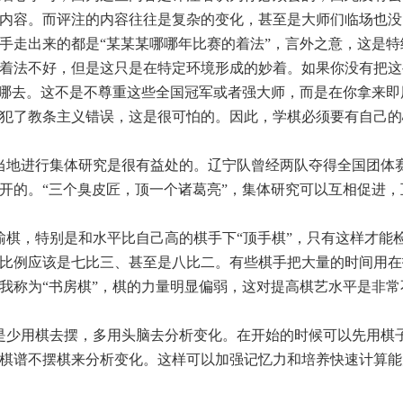
内容。而评注的内容往往是复杂的变化，甚至是大师们临场也没
手走出来的都是“某某某哪哪年比赛的着法”，言外之意，这是特
着法不好，但是这只是在特定环境形成的妙着。如果你没有把这
到哪去。这不是不尊重这些全国冠军或者强大师，而是在你拿来即
犯了教条主义错误，这是很可怕的。因此，学棋必须要有自己的
当地进行集体研究是很有益处的。辽宁队曾经两队夺得全国团体
开的。“三个臭皮匠，顶一个诸葛亮”，集体研究可以互相促进，
输棋，特别是和水平比自己高的棋手下“顶手棋”，只有这样才能
比例应该是七比三、甚至是八比二。有些棋手把大量的时间用在
我称为“书房棋”，棋的力量明显偏弱，这对提高棋艺水平是非常
是少用棋去摆，多用头脑去分析变化。在开始的时候可以先用棋
棋谱不摆棋来分析变化。这样可以加强记忆力和培养快速计算能