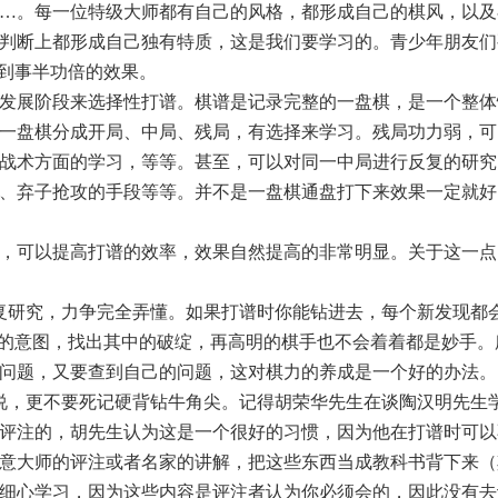
…。每一位特级大师都有自己的风格，都形成自己的棋风，以及
判断上都形成自己独有特质，这是我们要学习的。青少年朋友们
起到事半功倍的效果。
发展阶段来选择性打谱。棋谱是记录完整的一盘棋，是一个整体
一盘棋分成开局、中局、残局，有选择来学习。残局功力弱，可
战术方面的学习，等等。甚至，可以对同一中局进行反复的研究
、弃子抢攻的手段等等。并不是一盘棋通盘打下来效果一定就好
，可以提高打谱的效率，效果自然提高的非常明显。关于这一点
复研究，力争完全弄懂。如果打谱时你能钻进去，每个新发现都
方的意图，找出其中的破绽，再高明的棋手也不会着着都是妙手。
者的问题，又要查到自己的问题，这对棋力的养成是一个好的办法。
说，更不要死记硬背钻牛角尖。记得胡荣华先生在谈陶汉明先生
评注的，胡先生认为这是一个很好的习惯，因为他在打谱时可以
意大师的评注或者名家的讲解，把这些东西当成教科书背下来（
细心学习，因为这些内容是评注者认为你必须会的，因此没有去