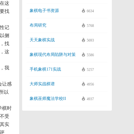
在这
象棋电子书资源
要找
6634
布局研究
5768
性记
以侧
天天象棋实战
5693
，找
，这
象棋现代布局陷阱与对策
5586
，我
手机象棋171实战
5257
会让感
大师实战棋谱
4956
所以
象棋巫师魔法学校II
4937
学棋时
不受
其实
评