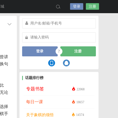
商城
登录
注册
?
登录
注册
曾讲
换句
话题排行榜
比
专题书签
22068
无论
每日一课
18657
选择
棋手
关于象棋的领悟
14574