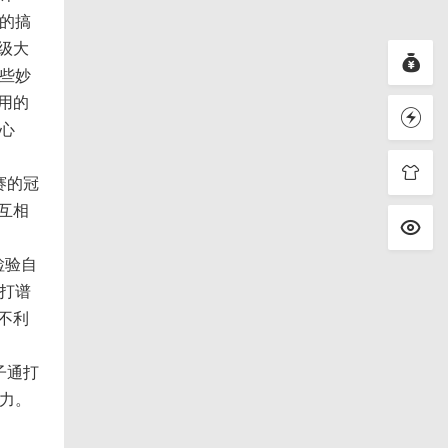
的搞
级大
些妙
用的
心
赛的冠
互相
检验自
打谱
不利
子通打
力。