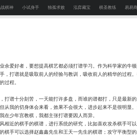
挑战棋神
小试身手
独孤求败
泓弈藏宝
棋圣教练
易易
业余爱好者，要想提高棋艺都必须打谱学习。作为科学家的牛顿
手，打谱就是吸取前人的经验与教训，吸收前人的精华的过程。
的过程。
，打谱十分刻苦，一天能打许多盘，而谁的谱都打，只是最新的
但从我的切身体会来看，效果不会很大，进步起来不是很明显。
我在少年宫教棋，我都主张打谱要因人而异。
风相近的棋手的棋谱，进行系统的研究，比如喜欢攻杀棋手可以
的棋手可以选择赵鑫鑫先生和王天一先生的棋谱；攻守平衡型的