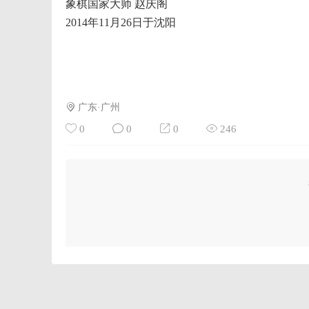
象棋国家大师 赵庆阁
2014年11月26日于沈阳
广东·广州
0
0
0
246