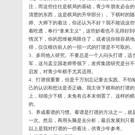
注，而这些往往是棋局的基础，青少年朋友必会的
清楚的东西，这是棋局的升华部分）。下棋时的随
师、大师下的着法，你还认为不好？我不能说这些
着吃透，奉行“拿来主义”，这些妙着也不见得好
情况下，你的思维被局限住了，或者说你很容易地
得，仅仅模仿前人的一招一式的打谱是不可取的。
3、多同他人研究。不要总是一个人闷头打谱，适
军，这与孟立国老师带领下，发挥集团研究是分不
启发，对青少年棋手尤其适用。
4、打谱很重要，但是千万别忘记要去实践。不怕
己的认识和想法是否正确。我主张下棋和的打谱的
上，却很少下棋，未免有点本末倒置了。这样的棋
的。
5、养成看谱的习惯。看谱是打谱的方法之一，就
一次。然后，再用头脑是去分析，最后发展到只看
以上是我对打谱的一些看法，供青少年
参考。