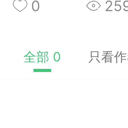
0
25
收藏夹中（或叫书签）
达专题书签：
文
全部 0
只看作
广州
65
23