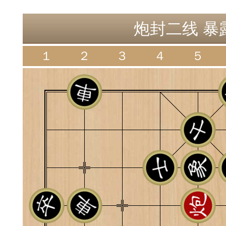
神
棋圣教练
魔
炮封二线 暴露
１
２
３
４
５
败
残局比拼
每