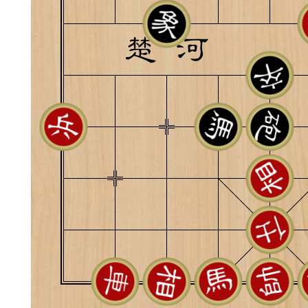
典
飞刀陷阱
阶
遁玉境界
Lv11
VIP11
19-11-05 07:41
电脑端
公
随身带的象棋藏经