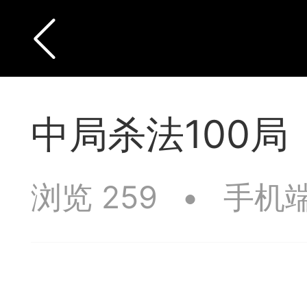
中局杀法100局
浏览 259
•
手机