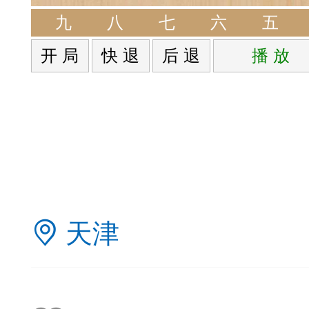
签是象棋典籍宝库，是
九
八
七
六
五
开 局
快 退
后 退
播 放
战的在线棋谱，将学习
一体。读者再也不是收
！
签包含非常丰富的内容
天津
别适合学习。开局，中
中，大家不要错过。一