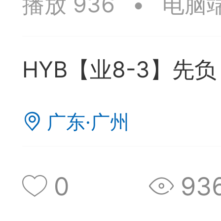
播放 936
•
电脑
签是象棋典籍宝库，是
战的在线棋谱，将学习
HYB【业8-3】先负
一体。读者再也不是收
！
广东·广州
签包含非常丰富的内容
别适合学习。开局，中
0
93
中，大家不要错过。一