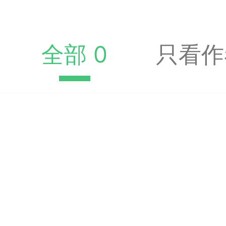
收藏夹中（或叫书签）
达专题书签：
全部 0
只看作
文
广州
65
23