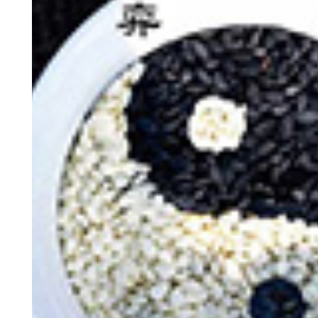
神
棋圣教练
魔
败
残局比拼
每