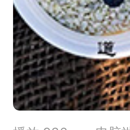
典
飞刀陷阱
阶
遁玉境界
Lv11
VIP11
19-11-05 07:41
电脑端
公
随身带的象棋藏经