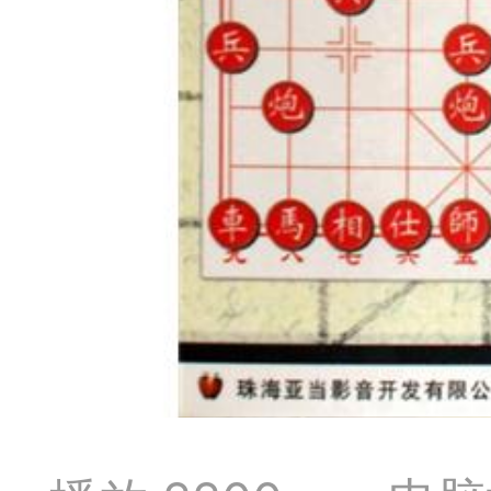
典
飞刀陷阱
阶
遁玉境界
Lv11
VIP11
19-11-05 07:41
电脑端
公
随身带的象棋藏经