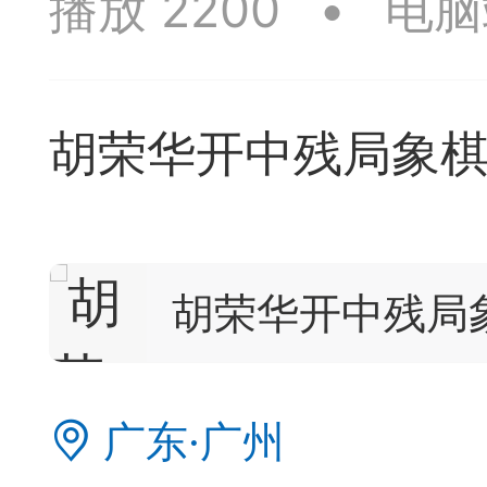
播放 2200
•
电脑
签是象棋典籍宝库，是
战的在线棋谱，将学习
胡荣华开中残局象棋
一体。读者再也不是收
！
签包含非常丰富的内容
胡荣华开中残局
别适合学习。开局，中
中，大家不要错过。一
广东·广州