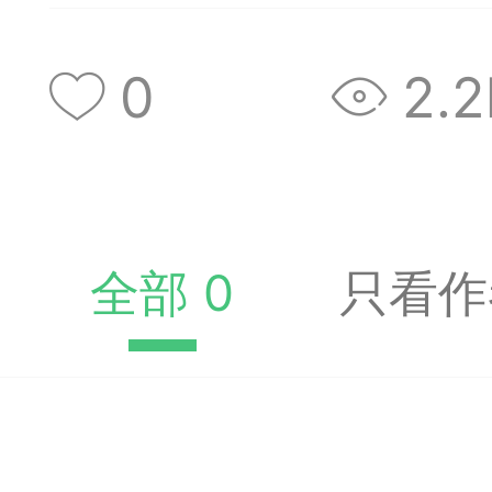
收藏夹中（或叫书签）
达专题书签：
0
2.2
文
广州
全部 0
只看作
65
23