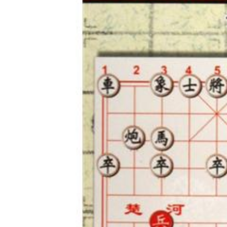
神
棋圣教练
魔
败
残局比拼
每