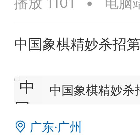
播放 1101
•
电脑
签是象棋典籍宝库，是
战的在线棋谱，将学习
中国象棋精妙杀招
一体。读者再也不是收
！
签包含非常丰富的内容
中国象棋精妙杀
别适合学习。开局，中
中，大家不要错过。一
广东·广州