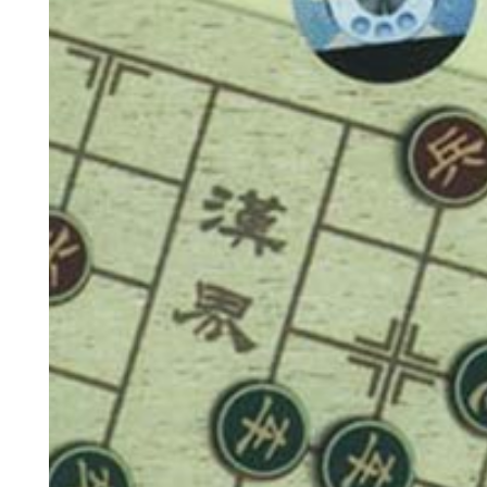
神
棋圣教练
魔
败
残局比拼
每