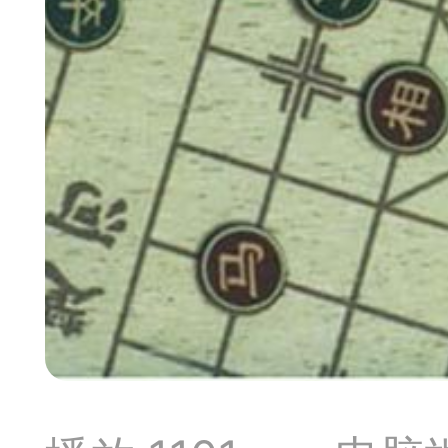
典
飞刀陷阱
阶
遁玉境界
Lv11
VIP11
19-11-05 07:41
电脑端
公
随身带的象棋藏经