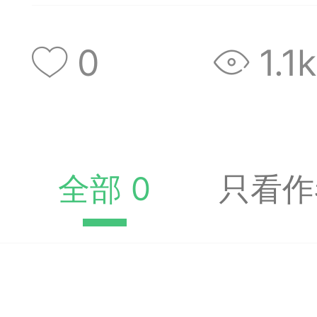
收藏夹中（或叫书签）
达专题书签：
0
1.1k
文
广州
全部 0
只看作
65
23