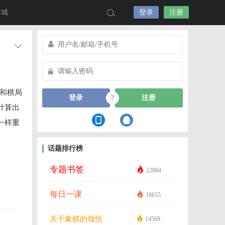
商城
登录
注册
和棋局
?
登录
注册
计算出
一样重
话题排行榜
专题书签
22064
每日一课
18655
关于象棋的领悟
14569