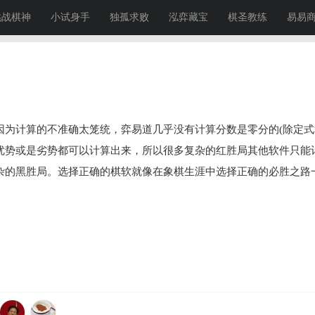
挑战棋神
小试身手
独孤求败
泓弈藏宝
棋圣教练
易易
因为计算的不准确太笼统，弈易道几乎没有计算分数是零分的(除定式
优势或是劣势都可以计算出来，所以很多复杂的红胜局其他软件只能
杂的黑胜局。选择正确的棋软就像在象棋生涯中选择正确的必胜之路