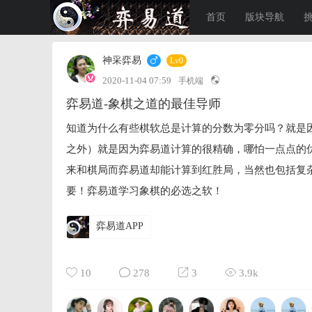
首页
版块导航
神采弈易
Lv0
2020-11-04 07:59
手机端
弈易道-象棋之道的最佳导师
知道为什么有些棋软总是计算的分数为零分吗？就是
之外）就是因为弈易道计算的很精确，哪怕一点点的
来和棋局而弈易道却能计算到红胜局，当然也包括复
要！弈易道学习象棋的必选之软！
弈易道APP
10
278
3
3.9k