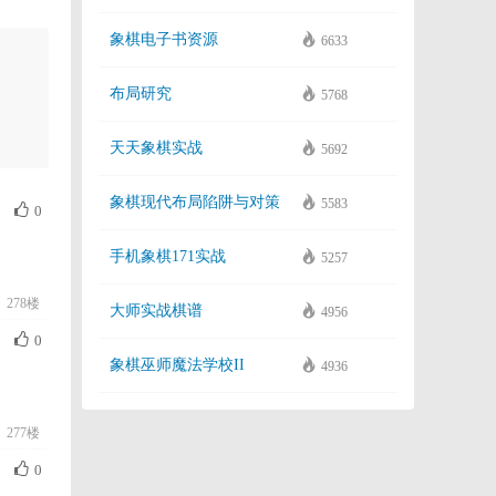
象棋电子书资源
6633
布局研究
5768
天天象棋实战
5692
象棋现代布局陷阱与对策
5583
0
手机象棋171实战
5257
278楼
大师实战棋谱
4956
0
象棋巫师魔法学校II
4936
277楼
0